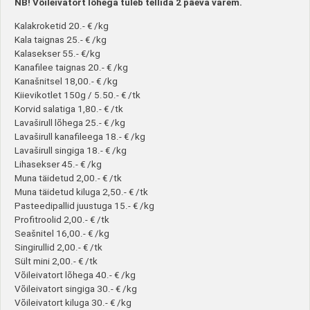
NB! Võileivatort lõhega tuleb tellida 2 päeva varem.
Kalakroketid 20.- € /kg
Kala taignas 25.- € /kg
Kalasekser 55.- €/kg
Kanafilee taignas 20.- € /kg
Kanašnitsel 18,00.- € /kg
Kiievikotlet 150g / 5.50.- € /tk
Korvid salatiga 1,80.- € /tk
Lavaširull lõhega 25.- € /kg
Lavaširull kanafileega 18.- € /kg
Lavaširull singiga 18.- € /kg
Lihasekser 45.- € /kg
Muna täidetud 2,00.- € /tk
Muna täidetud kiluga 2,50.- € /tk
Pasteedipallid juustuga 15.- € /kg
Profitroolid 2,00.- € /tk
Seašnitel 16,00.- € /kg
Singirullid 2,00.- € /tk
Sült mini 2,00.- € /tk
Võileivatort lõhega 40.- € /kg
Võileivatort singiga 30.- € /kg
Võileivatort kiluga 30.- € /kg